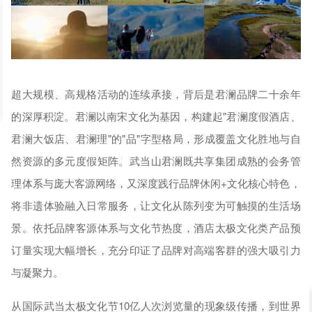
超大规模、高规格活动的连续承接，背后是君澜品牌二十余年
的深厚积淀。君澜以南宋文化为基因，构建起"君澜度假酒店、
君澜大饭店、君澜理"的"品"字型格局，形成覆盖文化胜地与自
然资源的多元度假矩阵。武当山君澜既共享集团成熟的会务管
理体系与庞大客源网络，又深度践行品牌休闲+文化核心特色，
将非遗体验融入日常服务，让文化从陈列变为可触摸的生活场
景。依托品牌客源体系与文化节热度，酒店太极文化类产品预
订量实现大幅增长，充分印证了品牌对高端客群的强大吸引力
与凝聚力。
从国际武当太极文化节10亿人次浏览量的现象级传播，到世界