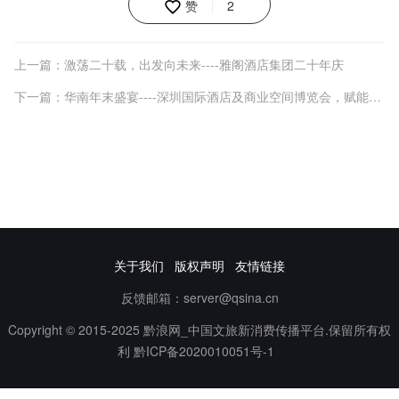
赞
2
上一篇：激荡二十载，出发向未来----雅阁酒店集团二十年庆
下一篇：华南年末盛宴----深圳国际酒店及商业空间博览会，赋能粤港澳产业升级新征程
关于我们
版权声明
友情链接
反馈邮箱：server@qsina.cn
Copyright © 2015-2025 黔浪网_中国文旅新消费传播平台.保留所有权
利
黔ICP备2020010051号-1