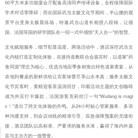
00平方米多功能宴会厅配备高清同声传译设备，全程保障国际
学术对话零障碍；而在国际武当太极文化节期间，半山腰的观
景平台变身太极晨练场，特邀武当山道长相授八段锦，让德
国、法国等国的研学团队在一招一式中感悟"天人合一"的智慧。
文化赋能服务，细节彰显温度。两场活动中，酒店深挖武当文
化内核打造定制化体验，在接待道教联合会嘉宾时，以道家"药
食同源"理念为核心，优选当地应季食材推出特色道家斋宴，从
农地到餐桌的新鲜供给让宾客味蕾尽享山水本真；服务太极文
化节宾客时，黄精迎客茶温润回甘，印着活动主题的文创咖啡
成为外宾打卡爆款，法国游客克莉丝汀一句"Wudang is magi
c！"道出了跨文化体验的共鸣。从24小时贴心管家服务、多语
种沟通支持，到会议动线的精准引导、应急保障预案的无缝衔
接，酒店团队以高标准、严要求的服务水准，赢得了海内外嘉
宾与主办方的一致赞誉。