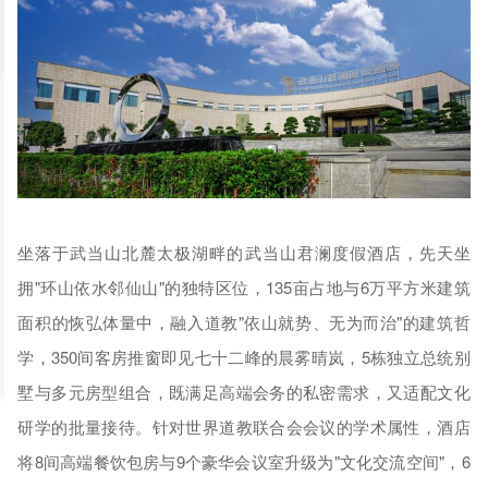
坐落于武当山北麓太极湖畔的武当山君澜度假酒店，先天坐
拥"环山依水邻仙山"的独特区位，135亩占地与6万平方米建筑
面积的恢弘体量中，融入道教"依山就势、无为而治"的建筑哲
学，350间客房推窗即见七十二峰的晨雾晴岚，5栋独立总统别
墅与多元房型组合，既满足高端会务的私密需求，又适配文化
研学的批量接待。针对世界道教联合会会议的学术属性，酒店
将8间高端餐饮包房与9个豪华会议室升级为"文化交流空间"，6