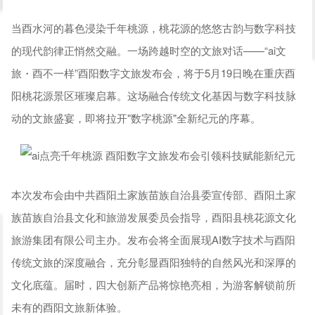
当酉水河的暮色浸染千年桃源，桃花源的悠悠古韵与数字科技
的现代韵律正悄然交融。一场跨越时空的文旅对话——“ai文
旅・酉不一样”酉阳数字文旅发布会，将于5月19日晚在重庆酉
阳桃花源景区璀璨启幕。这场融合传统文化基因与数字科技脉
动的文旅盛宴，即将拉开"数字桃源"全新纪元的序幕。
本次发布会由中共酉阳土家族苗族自治县委宣传部、酉阳土家
族苗族自治县文化和旅游发展委员会指导，酉阳县桃花源文化
旅游集团有限公司主办。发布会将全面展现AI数字技术与酉阳
传统文旅的深度融合，充分彰显酉阳独特的自然风光和深厚的
文化底蕴。届时，四大创新产品将惊艳亮相，为游客解锁前所
未有的酉阳文旅新体验。